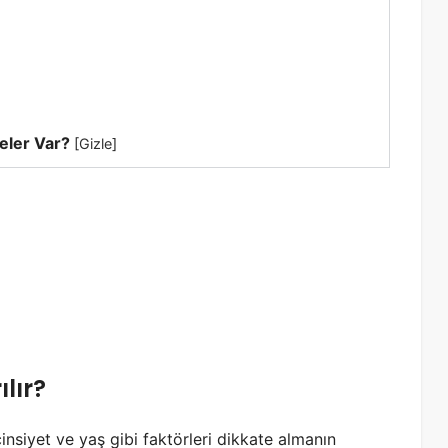
eler Var?
[
Gizle
]
lır?
cinsiyet ve yaş gibi faktörleri dikkate almanın