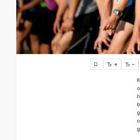
+
-
K
o
h
b
g
o
g