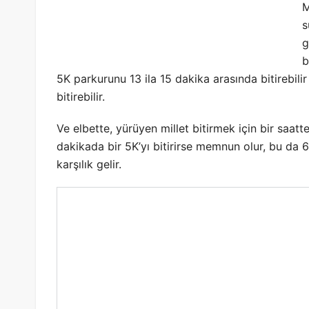
M
s
g
b
5K parkurunu 13 ila 15 dakika arasında bitirebili
bitirebilir.
Ve elbette, yürüyen millet bitirmek için bir saatt
dakikada bir 5K’yı bitirirse memnun olur, bu da 6
karşılık gelir.