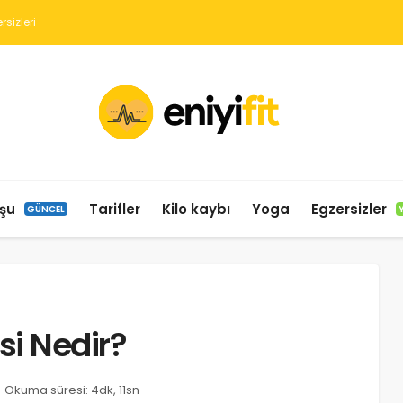
şu
Tarifler
Kilo kaybı
Yoga
Egzersizler
GÜNCEL
esi Nedir?
Okuma süresi: 4dk, 11sn