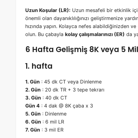
Uzun Koşular (LR):
Uzun mesafeli bir etkinlik iç
önemli olan dayanıklılığınızı geliştirmenize yard
hızında yapın. Kolayca nefes alabildiğinizden ve
olun. Bu çabayla
kolay çalışmalarınızı (ER)
da ya
6 Hafta Gelişmiş 8K veya 5 Mi
1. hafta
1. Gün
: 45 dk CT veya Dinlenme
2. Gün
: 20 dk TR + 3 tepe tekrarı
3. Gün
: 40 dk CT
Gün 4
: 4 dak @ 8K çaba x 3
5. Gün
: Dinlenme
6. Gün
: 6 mil LR
7. Gün
: 3 mil ER