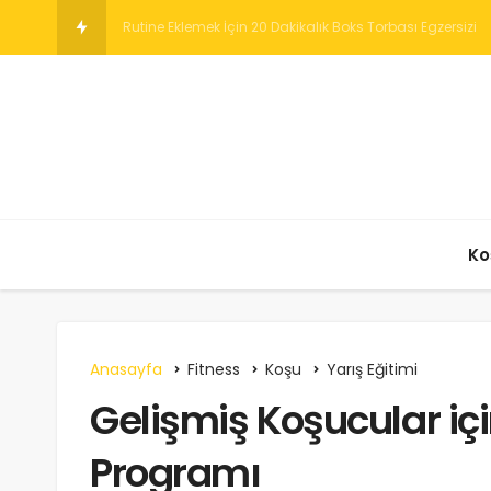
Yüksek Yoğunluklu Egzersiz
Ko
Anasayfa
Fitness
Koşu
Yarış Eğitimi
Gelişmiş Koşucular içi
Programı