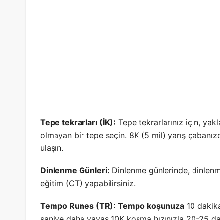
Tepe tekrarları (İK):
Tepe tekrarlarınız için, yak
olmayan bir tepe seçin. 8K (5 mil) yarış çabanız
ulaşın.
Dinlenme Günleri:
Dinlenme günlerinde, dinlenme
eğitim (CT) yapabilirsiniz.
Tempo Runes (TR): Tempo koşunuza
10 dakika
saniye daha yavaş 10K koşma hızınızla 20-25 d