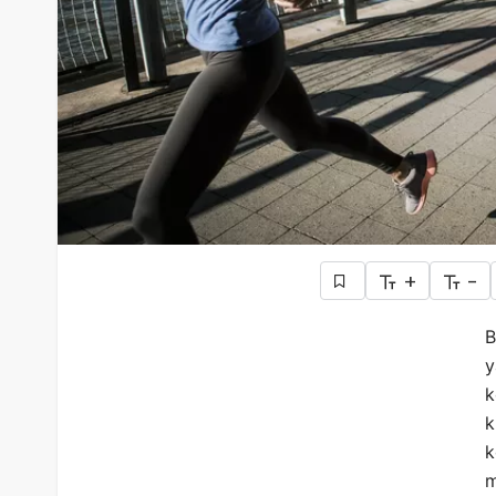
+
-
B
y
k
k
k
m