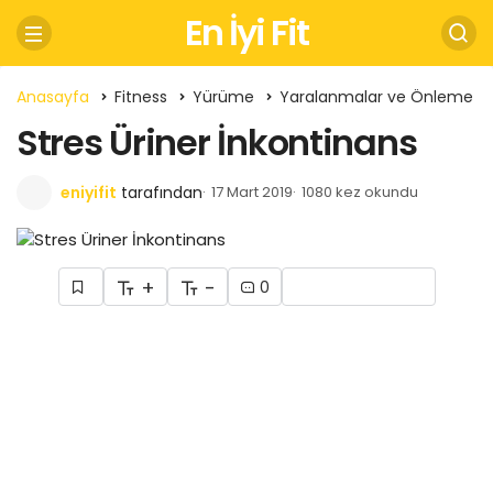
En İyi Fit
Anasayfa
Fitness
Yürüme
Yaralanmalar ve Önleme
Stres Üriner İnkontinans
eniyifit
tarafından
17 Mart 2019
1080 kez okundu
+
-
0