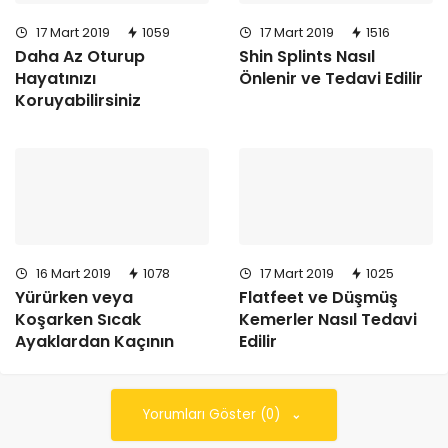
17 Mart 2019
1059
17 Mart 2019
1516
Daha Az Oturup
Shin Splints Nasıl
Hayatınızı
Önlenir ve Tedavi Edilir
Koruyabilirsiniz
16 Mart 2019
1078
17 Mart 2019
1025
Yürürken veya
Flatfeet ve Düşmüş
Koşarken Sıcak
Kemerler Nasıl Tedavi
Ayaklardan Kaçının
Edilir
Yorumları Göster (0)